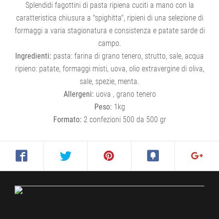
Splendidi fagottini di pasta ripiena cuciti a mano con la
caratteristica chiusura a "spighitta", ripieni di una selezione di
formaggi a varia stagionatura e consistenza e patate sarde di
campo.
Ingredienti:
pasta: farina di grano tenero, strutto, sale, acqua
ripieno: patate, formaggi misti, uova, olio extravergine di oliva,
sale, spezie, menta.
Allergeni:
uova , grano tenero
Peso:
1kg
Formato:
2 confezioni 500 da 500 gr