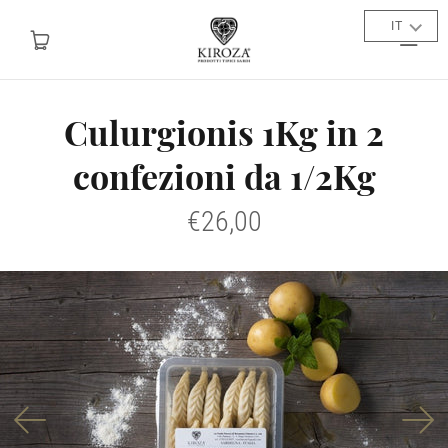
IT
Culurgionis 1Kg in 2
Home
confezioni da 1/2Kg
L'azienda
€26,00
Prodotti
Le ricette
Contatti